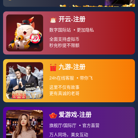
名愈发近在眼前的信息
最新文章
开云体育中国-血与火的同源对决，当红牛的锋芒刺
穿红牛的盾，皮亚斯特里在废墟中加冕
开云体育官方网站-唯一性的对决，2026世界杯B组
强强对话，英格兰大胜挪威，内马尔闪耀全场
开云体育入口-唯有鏖战，方见惊鸿，当戴维斯杯的
尘土飞扬在温网草场上
开云体育登录-绿茵红尘的终极分野，温网碾压美
网，纳达尔带队取胜，网球唯一的答案不在球场之
上
开云下载-绝杀温布尔登，德约科维奇的年终盛宴，