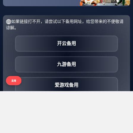
开云体育中国-构思（思维扩展）
开云体育官方网站-蓝金碰撞，唯一神迹，当梅西在
2026世界杯H组让瑞典与阿联酋的命运交汇于同一
粒弧线
开云体育APP下载-独木难支，雷霆万钧—江苏队鏖
战记，东契奇封神夜
开云体育下载-绝杀时刻与少年光芒，当梅赛德斯的
银箭刺穿夜色，皮亚斯特里让未来提前降临
开云体育入口-绝地反击，当索伯的绿色闪电撕裂银
石，周冠宇用东方速度书写唯一性
开云体育官网-橙色闪电划破银箭王朝，诺里斯封神