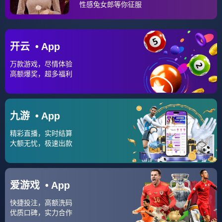
唯一性，是他写给网球的终极情书
开云体育入口-当铁血防线的图腾倒下，步行者用速
度风暴碾碎马刺的黄昏，而浓眉哥正在重写禁区法
则
开云体育官网-唯一悖论，当保加利亚的铁蹄踏碎桑
巴，久保建英在A组写下孤本传奇
开云官网-构思
开云APP-唯一之战，2026世界杯C组，登贝莱的灵
光如何撕裂美伊宿命对决
开云官方app入口-赤道雄狮的利爪，喀麦隆绝境逆
袭哥伦比亚，格列兹曼星光下的B组生死局