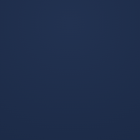
缠、一次预判的卡位、一次在窒息防守中突然闪现的致命一
击，韩国队用一场极具“东亚理性”的比赛，告诉所有崇尚攻势
足球的队伍：在美加墨的绿茵场上，当防守反击被运转到极
致，即便你是配色的狂野派,也得在铁壁与利刃面前低头。