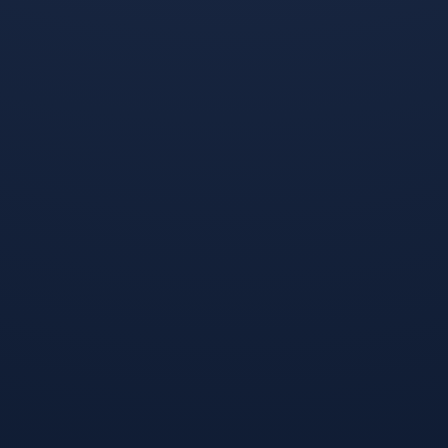
开云体育官方网站-当绝杀撞上燃
开云体育登录-绿茵红尘的终极分
魂，韩国队的最后一秒，与黄鸭组
野，温网碾压美网，纳达尔带队取
合的不灭火焰
胜，网球唯一的答案不在球场之上
开云平台-沙漠与仙人掌的交锋，
开云体育-逆转的史诗，唯一的传
莱万多夫斯基让不可能成为唯一
奇—当张本智和让时间停滞在首尔
之夜
开云体育下载-绝境之光，哈兰德
开云体育APP下载-非洲雄狮的咬
点燃的，是天赋，还是马竞骨子里
合，巴雷拉如何用一场反足球的胜
的不灭之火？
利，为2026世界杯B组写下唯一答
案