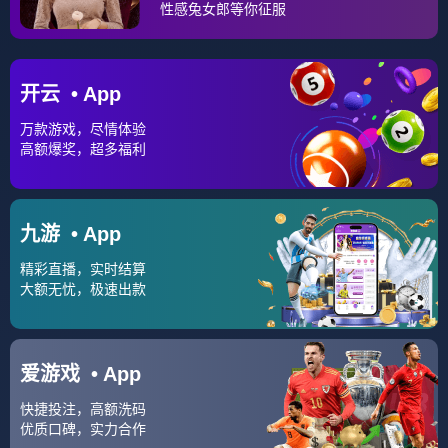
刀”，他并非传统意义上的组织核心，而是一个被赋予了绝对
自由“狙击手”，韩国队的战术简化为一套精密的代码：断球，
找拉什福德,看他表演。
比赛的制胜一刻发生在第57分钟，乌兹别克斯坦的角球被金
玟哉头球顶出，韩国队在禁区前沿3秒内完成了一次从防守到