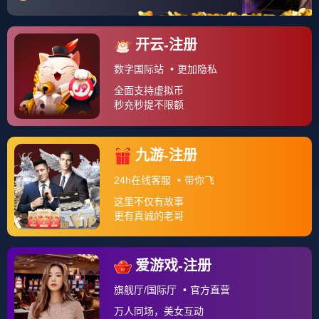
术的猎手,却发现箭袋里的羽箭全被韩国的防守阵型吸入了真
空。
韩国队的策略极简却极其致命——让出控球，但不让出空
间，这不是龟缩，而是一种带有窒息感的防守反击，中后卫
金玟哉像是直接在禁区前画了一道隐形的拒马，无论是乌兹
别克斯坦的边路突击还是中路渗透，每一次触球都在韩国队
预判好的陷阱里，乌兹别克人越焦急，他们的传跑就越趋于
单调，那种来自中亚草原的原始冲击力，在韩国人近乎偏执
的阵型纪律面前,像拳头打进了棉花里。
上半场的数据是冰冷的：乌兹别克斯坦控球率高达65%，但
射正次数为零，真正的危险,来自韩国人刀锋般的转换。
这就要提到那个让全场为之安静的名字——拉什福德，在这
个夜晚，英格兰的攻击手成为了韩国反击体系中最华丽的“尖