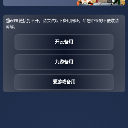
进攻的切换，李刚仁送出一记斜长传，如同手术刀般剖开了
乌兹别克斯坦尚未回位的后防线，拉什福德在大禁区线上接
球，他只用了一次触球调整，然后便是一记标志性的外脚背
弧线球，皮球划着诡异的抛物线，绕过扑救的门将后下坠,砸
在远门柱内侧弹入网窝。
那不是一粒进球，那是拉什福德对“效率足球”的暴力美学表
达，1比0,比分定格。
随后的30分钟，乌兹别克斯坦陷入了一种绝望的循环，他们
大举压上，却被韩国人一次又一次以“抢圈式”防守化解，孙兴
慜甚至有一次在补时阶段的单刀破门，但因越位在先被吹掉,
但这已经不重要了。
这场焦点战的唯一性在于：它重新定义了“压制”，压制不一定
意味着60%的控球和20脚射门，压制可以是一次无球的纠