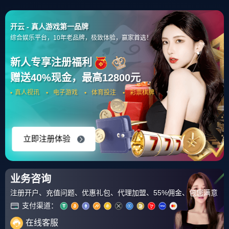
首页
体坛热点
正文
开云官方app入口-绝境之光，2026世界杯E组强强对
话，尼日利亚碾压智利，贝林厄姆闪耀全场逆转翻盘
开云体育
阅读：122
2026-06-08 23:35:47
2026年世界杯E组,被称为“死亡之组”中的死亡之组，智利、尼
日利亚、葡萄牙与日本，四支风格迥异、实力接近的球队被
命运捆绑在一起，而小组赛第二轮的这场对决——尼日利亚
对阵智利，注定成为本届世界杯最不可思议的比赛之一。
从纸面实力来看,智利队并不弱，桑切斯虽已年迈，但经验犹
存；比达尔的后腰硬度依旧；再加上新生代前锋巴尔加斯的
冲击力，智利人在南美区预选赛中曾两度逼平阿根廷，比赛
开始后的走势，却让所有人始料未及。
尼日利亚从一开始就展现出令人窒息的统治力,那不是“势均力