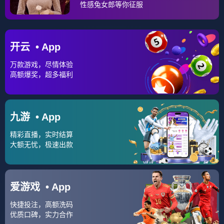
第55分钟,智利队利用一次定位球机会扳回一城，比达尔开出
任意球，前点的智利中卫马里潘头球后蹭，皮球划出诡异弧
线飞入远角，3-1，这粒进球让智利人看到了希望，他们开始
疯狂压上，试图制造奇迹，尼日利亚的防线一度被压缩到极
限，第70分钟，智利连续两次射门被扑出后，巴尔加斯在混
战中补射破门，3-2！
比分被追至一球之差,球场内的智利球迷沸腾了，尼日利亚的
球员开始出现慌乱，主教练不得不连续换人调整防线，第82
分钟，智利队几乎完成了不可思议的扳平——桑切斯在禁区
外一脚冷射击中横梁弹回，惊出尼日利亚全队一身冷汗。
就在所有人都以为尼日利亚即将被拖入绝境时,一个名字响彻
全场：
裘德·贝林厄姆
。