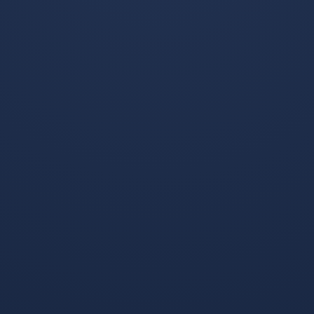
逆转翻盘中最耀眼的那束光。
赛后,社交媒体上铺天盖地都是“贝林厄姆拯救尼日利亚”的标
题，有人质疑他的国籍选择，有人赞叹他的天赋异禀，但没
有人能否认：在2026年那个闷热的夏夜，在E组这场生死战
中，贝林厄姆用一己之力，将一场溃败演变成了一场传奇。