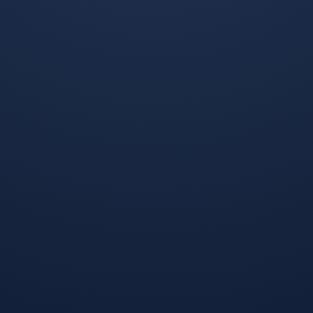
碰撞，
开云体育下载-绝杀时刻与少年
开云体育官方网站-唯一之夜，
6世界
光芒，当梅赛德斯的银箭刺穿
当戈麦斯的火焰，烧穿了郁金
的命运
夜色，皮亚斯特里让未来提前
香的防线
降临
构思
开云体育官网-蓝白悲歌与桑巴
开云体育-当蓝色旋风卷走星条
绝唱，2026半决赛夜，久保建
旗，2026世界杯C组那场颠覆
英导演攻守风暴，巴西一秒封
认知的足球盛宴
神