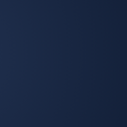
赛德斯的银箭刺穿夜色，皮亚斯特里让未来提
标签列表
前降临
关注我们
扫一扫关注我们，了解最新精彩内容