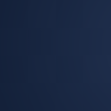
穆勒将他的成就归功于主帅范加尔，正是荷兰人的
年轻人的最佳范例，对比在希斯菲尔德和克林斯曼
克罗斯，穆勒无疑幸运的多，因为他拥有一位“不
尔。
声
1.本站遵循行业规范，任何转载的稿件都会明确标
明
源，不尊重原创的行为开云体育将追究责任；3.作