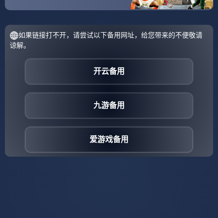
6、来自流云无锡芯享联队黄总说到“平时埋头搞研发，跟公司
新进的 大家由生到熟，配合默契，跟对手队的不少队员也有
了交流足球。
7、而无锡职院队员展现了充沛的体力，在主场球迷的助威声
中不停从两个边路冲击江阴职院防线，并于85分钟由前锋9号
伊尔潘江再打入。
8、最近三轮还被对手零封击败，状态低迷踢得乏力本赛季，
神户 状态起伏间尽显拼搏之势两队近10次交锋，横滨水手6
胜4负占优。